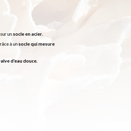
 sur un
socle en acier
.
râce à un
socle qui mesure
valve d'eau douce
.