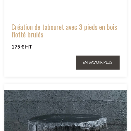
Création de tabouret avec 3 pieds en bois
flotté brulés
175 € HT
EN SAVOIR PLUS