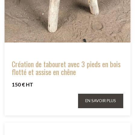
Création de tabouret avec 3 pieds en bois
flotté et assise en chêne
150 € HT
EN SAVOIR PLUS