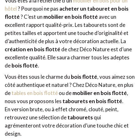
Vous êtes à la recherche d’un
mobilier en bois pour un
hôtel
? Pourquoi ne pas
acheter un tabouret en bois
flotté
? C’est un
mobilier en bois flotté
avec un
excellent rapport qualité-prix. Les tabourets sont de
petites tailles et apportent une touche d’originalité et
d’authenticité de plus à votre décoration actuelle. La
création en bois flotté
de chez Déco Nature est d’une
excellente qualité. Elle saura charmer tous les adeptes
de
bois flotté
.
Vous êtes sous le charme du
bois flotté
, vous aimez son
côté authentique et naturel ? Chez Déco Nature, en plus
de
tables en bois flotté
ou de
mobilier en bois flotté
,
nous vous proposons les
tabourets en bois flotté
.
En version brute, ou à effet chromé, clouté, peint,
retrouvez une sélection de
tabourets
qui
agrémenteront votre décoration d’une touche chic et
design.