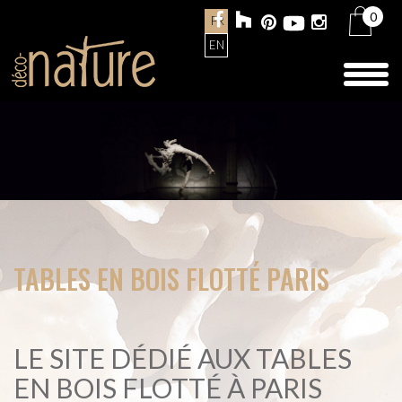
0
FR
EN
Toggl
naviga
TABLES EN BOIS FLOTTÉ PARIS
LE SITE DÉDIÉ AUX TABLES
EN BOIS FLOTTÉ À PARIS