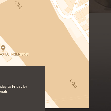
day to Friday by
onals