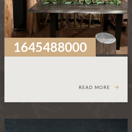
1645488000
READ MORE