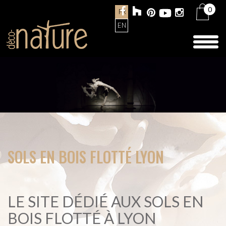
0
FR
EN
Toggl
naviga
SOLS EN BOIS FLOTTÉ LYON
LE SITE DÉDIÉ AUX SOLS EN
BOIS FLOTTÉ À LYON