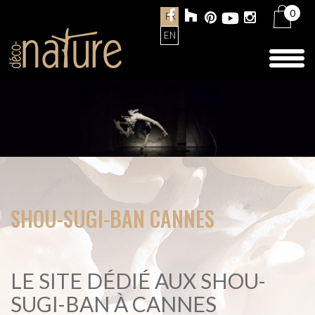
0
FR
EN
Toggl
naviga
SHOU-SUGI-BAN CANNES
LE SITE DÉDIÉ AUX SHOU-
SUGI-BAN À CANNES