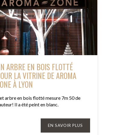
N ARBRE EN BOIS FLOTTÉ
OUR LA VITRINE DE AROMA
ONE À LYON
et arbre en bois flotté mesure 7m 50 de
auteur! Il a été peint en blanc.
EN SAVOIR PLUS