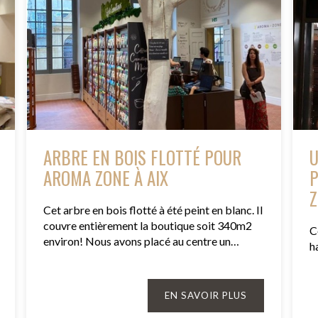
ARBRE EN BOIS FLOTTÉ POUR
U
AROMA ZONE À AIX
P
Z
Cet arbre en bois flotté à été peint en blanc. Il
couvre entièrement la boutique soit 340m2
C
environ! Nous avons placé au centre un…
h
EN SAVOIR PLUS