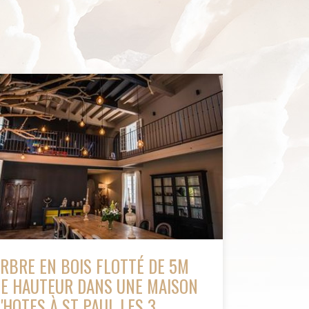
RBRE EN BOIS FLOTTÉ DE 5M
E HAUTEUR DANS UNE MAISON
'HOTES À ST PAUL LES 3