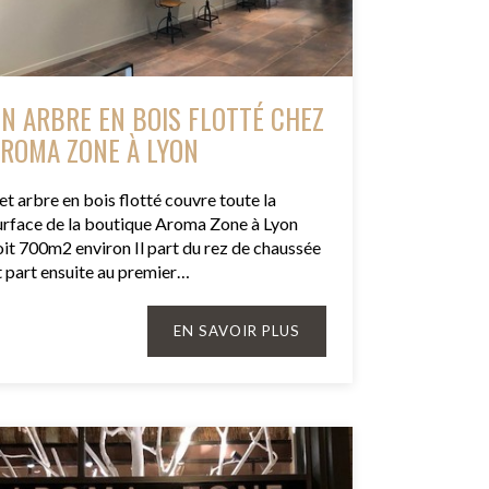
N ARBRE EN BOIS FLOTTÉ CHEZ
ROMA ZONE À LYON
et arbre en bois flotté couvre toute la
urface de la boutique Aroma Zone à Lyon
oit 700m2 environ Il part du rez de chaussée
t part ensuite au premier…
EN SAVOIR PLUS