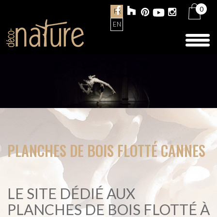
0
FR
EN
Toggl
naviga
PLANCHES DE BOIS FLOTTÉ CANNES
LE SITE DÉDIÉ AUX
PLANCHES DE BOIS FLOTTÉ À