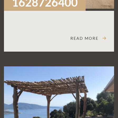
1628726400
READ MORE