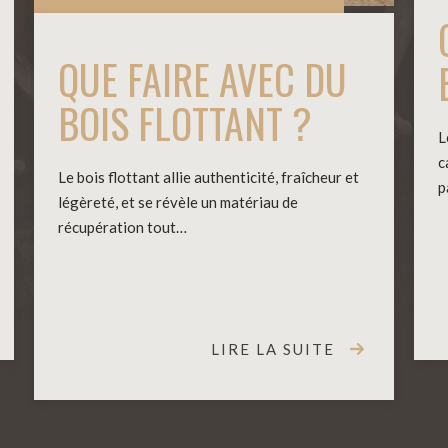
QUE FAIRE AVEC DU
BOIS FLOTTANT ?
L
c
Le bois flottant allie authenticité, fraîcheur et
p
légèreté, et se révèle un matériau de
récupération tout…
LIRE LA SUITE