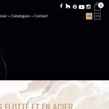
0
esse
Catalogues
Contact
FR
EN
 FLOTTÉ ET EN ACIER