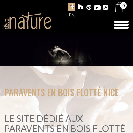
0
FR
EN
Toggl
naviga
PARAVENTS EN BOIS FLOTTÉ NICE
LE SITE DÉDIÉ AUX
PARAVENTS EN BOIS FLOTTÉ