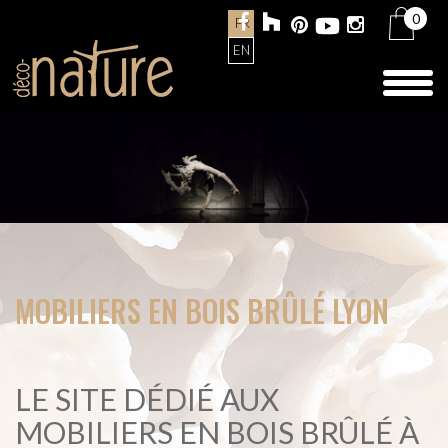
0
FR
EN
Toggl
naviga
MOBILIERS EN BOIS BRÛLÉ LYON
LE SITE DÉDIÉ AUX
MOBILIERS EN BOIS BRÛLÉ À