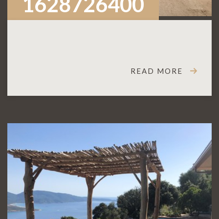
1628726400
READ MORE