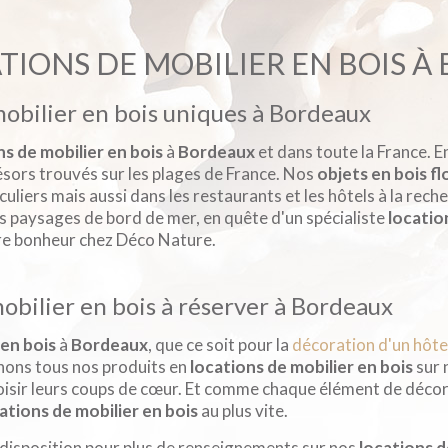
ATIONS DE MOBILIER EN BOIS 
mobilier en bois uniques à Bordeaux
ns de mobilier en bois
à
Bordeaux
et dans toute la France. E
sors trouvés sur les plages de France. Nos
objets en bois fl
iculiers mais aussi dans les restaurants et les hôtels à la rec
s paysages de bord de mer, en quête d'un spécialiste
locatio
re bonheur chez Déco Nature.
mobilier en bois à réserver à Bordeaux
 en bois
à
Bordeaux
, que ce soit pour la
décoration d'un hôte
nons tous nos produits en
locations de mobilier en bois
sur 
oisir leurs coups de cœur. Et comme chaque élément de décora
ations de mobilier en bois
au plus vite.
 disposition pour plus de renseignements sur nos
locations d