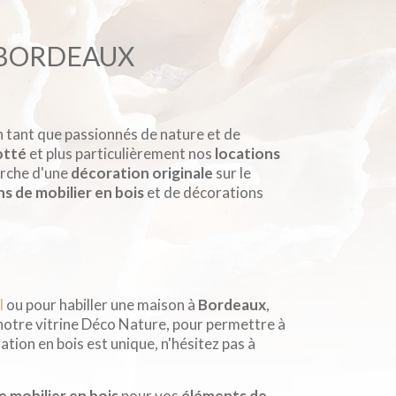
À BORDEAUX
n tant que passionnés de nature et de
otté
et plus particulièrement nos
locations
herche d'une
décoration originale
sur le
ns de mobilier en bois
et de décorations
l
ou pour habiller une maison à
Bordeaux
,
notre vitrine Déco Nature, pour permettre à
tion en bois est unique, n'hésitez pas à
e mobilier en bois
pour vos
éléments de