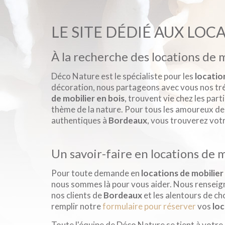
LE SITE DÉDIÉ AUX LOC
À la recherche des locations de 
Déco Nature est le spécialiste pour les
locatio
décoration, nous partageons avec vous nos tré
de mobilier en bois
, trouvent vie chez les part
thème de la nature. Pour tous les amoureux de
authentiques à
Bordeaux
, vous trouverez vot
Un savoir-faire en locations de 
Pour toute demande en
locations de mobilier
nous sommes là pour vous aider. Nous renseig
nos clients de
Bordeaux
et les alentours de ch
remplir notre
formulaire pour réserver
vos
loc
Toute l'équipe de Déco Nature se tient à votre