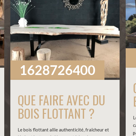
1628726400
QUE FAIRE AVEC DU
BOIS FLOTTANT ?
L
c
Le bois flottant allie authenticité, fraîcheur et
p