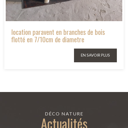
location paravent en branches de bois
flotté en 7/10cm de diametre
EN SAVOIR PLUS
DÉCO NATURE
Actualités