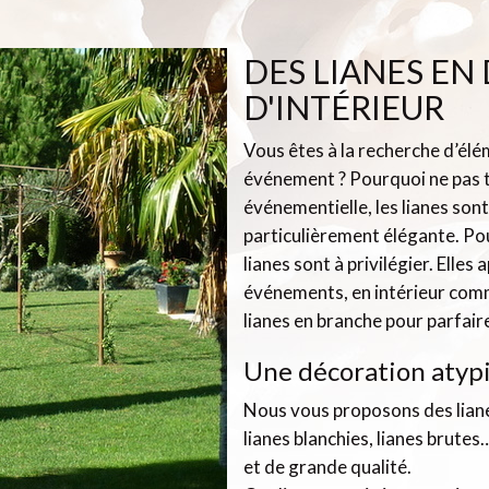
DES LIANES EN
D'INTÉRIEUR
Vous êtes à la recherche d’élé
événement ? Pourquoi ne pas t
événementielle, les lianes sont
particulièrement élégante. Pou
lianes sont à privilégier. Elle
événements, en intérieur com
lianes en branche pour parfair
Une décoration atyp
Nous vous proposons des liane
lianes blanchies, lianes brute
et de grande qualité.