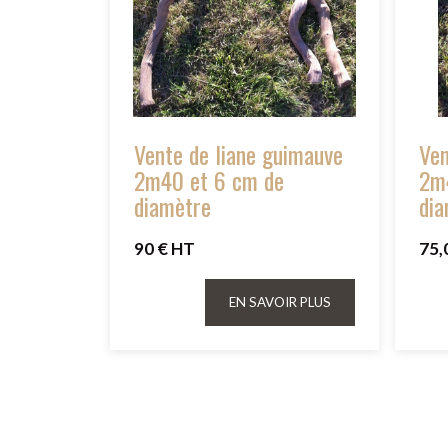
Vente de liane guimauve
Ven
2m40 et 6 cm de
2m
diamètre
dia
90 € HT
75,
EN SAVOIR PLUS