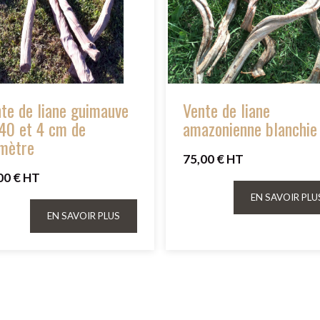
te de liane guimauve
Vente de liane
40 et 4 cm de
amazonienne blanchie
mètre
75,00 € HT
00 € HT
EN SAVOIR PLU
EN SAVOIR PLUS