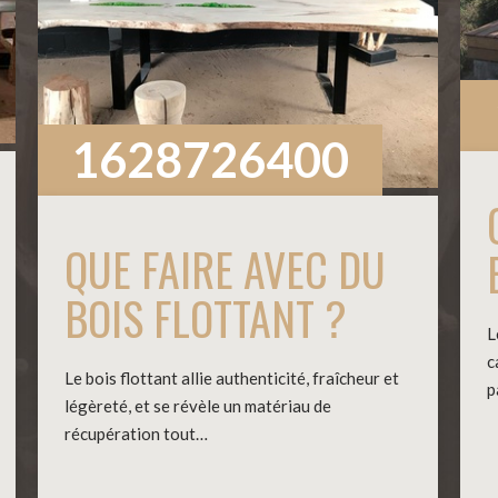
1628726400
QUE FAIRE AVEC DU
BOIS FLOTTANT ?
L
c
Le bois flottant allie authenticité, fraîcheur et
p
légèreté, et se révèle un matériau de
récupération tout…