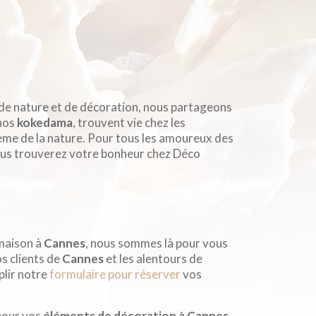
 de nature et de décoration, nous partageons
 nos
kokedama
, trouvent vie chez les
ème de la nature. Pour tous les amoureux des
ous trouverez votre bonheur chez Déco
 maison à
Cannes
, nous sommes là pour vous
s clients de
Cannes
et les alentours de
plir notre
formulaire pour réserver
vos
our vos
éléments de décoration à Cannes
.