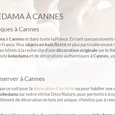
KEDAMA À CANNES
iques à Cannes
ma
à
Cannes
et dans toute la France. En tant que passionnés
de France. Nos
objets en bois flotté
et plus particulièrement
les hôtels à la recherche d'une
décoration originale
sur le th
liste
kokedama
et de décorations authentiques à
Cannes
, v
éserver à Cannes
que ce soit pour la
décoration d'un hôtel
ou pour habiller une
kokedama
sur notre vitrine Déco Nature, pour permettre à no
lément de décoration en bois est unique, n'hésitez pas à rem
 disposition pour plus de renseignements sur nos
kokedama
p