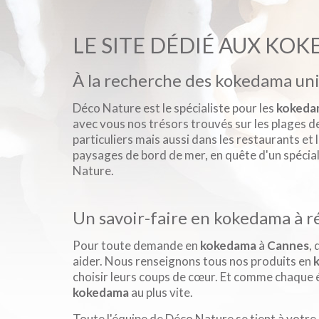
LE SITE DÉDIÉ AUX KO
À la recherche des kokedama un
Déco Nature est le spécialiste pour les
kokeda
avec vous nos trésors trouvés sur les plages 
particuliers mais aussi dans les restaurants et 
paysages de bord de mer, en quête d'un spécia
Nature.
Un savoir-faire en kokedama à r
Pour toute demande en
kokedama
à
Cannes
, 
aider. Nous renseignons tous nos produits en
choisir leurs coups de cœur. Et comme chaque é
kokedama
au plus vite.
Toute l'équipe de Déco Nature se tient à votre