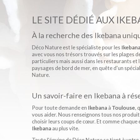
LE SITE DÉDIÉ AUX IKE
À la recherche des Ikebana uniq
Déco Nature est le spécialiste pour les
Ikeban
avec vous nos trésors trouvés sur les plages 
particuliers mais aussi dans les restaurants et 
paysages de bord de mer, en quête d'un spécia
Nature.
Un savoir-faire en Ikebana à rés
Pour toute demande en
Ikebana
à
Toulouse
, 
vous aider. Nous renseignons tous nos produi
choisir leurs coups de cœur. Et comme chaque é
Ikebana
au plus vite.
Toute l'équipe de Déco Nature se tient à votre