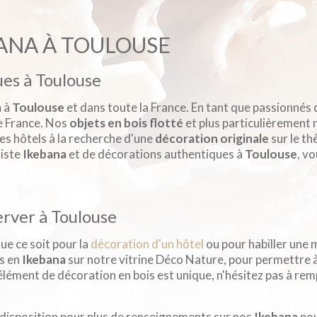
BANA À TOULOUSE
ues à Toulouse
a
à
Toulouse
et dans toute la France. En tant que passionnés
de France. Nos
objets en bois flotté
et plus particulièrement
les hôtels à la recherche d'une
décoration originale
sur le th
liste
Ikebana
et de décorations authentiques à
Toulouse
, v
erver à Toulouse
que ce soit pour la
décoration d'un hôtel
ou pour habiller une 
ts en
Ikebana
sur notre vitrine Déco Nature, pour permettre à
lément de décoration en bois est unique, n'hésitez pas à rem
 disposition pour plus de renseignements sur nos
Ikebana
pou