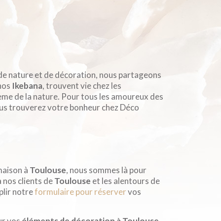
 de nature et de décoration, nous partageons
 nos
Ikebana
, trouvent vie chez les
ème de la nature. Pour tous les amoureux des
ous trouverez votre bonheur chez Déco
maison à
Toulouse
, nous sommes là pour
 nos clients de
Toulouse
et les alentours de
plir notre
formulaire pour réserver
vos
r vos
éléments de décoration à Toulouse
.