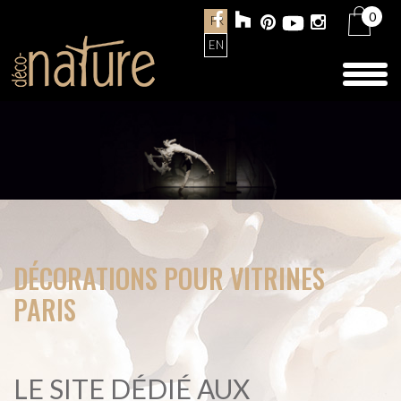
0
FR
EN
Toggl
naviga
DÉCORATIONS POUR VITRINES
PARIS
LE SITE DÉDIÉ AUX