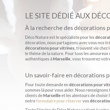
LE SITE DÉDIÉ AUX DÉC
À la recherche des décorations p
Déco Nature est le spécialiste pour les
décorat
décoration, nous partageons avec vous nos tré
décorations pour vitrines
, trouvent vie chez 
le thème de la nature. Pour tous les amoureux 
authentiques à
Marseille
, vous trouverez vot
Un savoir-faire en décorations po
Pour toute demande en
décorations pour vit
sommes là pour vous aider. Nous renseignons 
clients de
Marseille
et les alentours de choisir
notre
formulaire pour réserver
vos
décoration
Toute l'équipe de Déco Nature se tient à votre