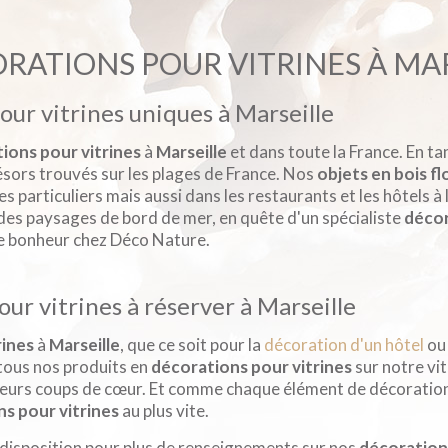
ORATIONS POUR VITRINES À MA
our vitrines uniques à Marseille
ions pour vitrines
à
Marseille
et dans toute la France. En t
sors trouvés sur les plages de France. Nos
objets en bois fl
les particuliers mais aussi dans les restaurants et les hôtels 
des paysages de bord de mer, en quête d'un spécialiste
décor
re bonheur chez Déco Nature.
ur vitrines à réserver à Marseille
rines
à
Marseille
, que ce soit pour la
décoration d'un hôtel
ou 
tous nos produits en
décorations pour vitrines
sur notre vi
 leurs coups de cœur. Et comme chaque élément de décoration 
s pour vitrines
au plus vite.
 disposition pour plus de renseignements sur nos
décorations