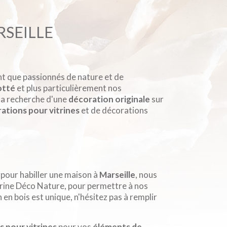
RSEILLE
ant que passionnés de nature et de
otté
et plus particulièrement nos
à la recherche d'une
décoration originale
sur
ations pour vitrines
et de décorations
pour habiller une maison à
Marseille
, nous
trine Déco Nature, pour permettre à nos
en bois est unique, n'hésitez pas à remplir
 pour vitrines
pour vos
éléments de