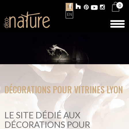
0
FR
EN
Toggl
naviga
DÉCORATIONS POUR VITRINES LYON
LE SITE DÉDIÉ AUX
DÉCORATIONS POUR