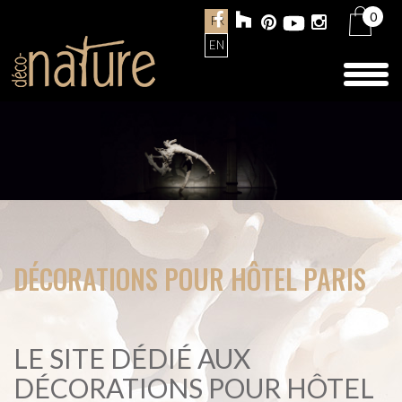
0
FR
EN
Toggl
naviga
DÉCORATIONS POUR HÔTEL PARIS
LE SITE DÉDIÉ AUX
DÉCORATIONS POUR HÔTEL