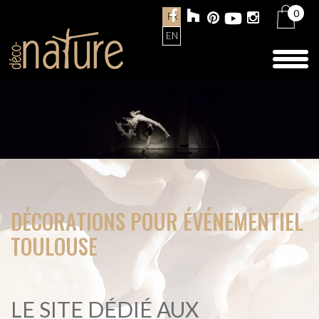
0
FR
EN
Toggl
naviga
DÉCORATIONS POUR ÉVÉNEMENTIEL
TOULOUSE
LE SITE DÉDIÉ AUX