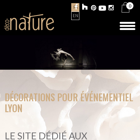
0
FR
EN
Toggl
naviga
DÉCORATIONS POUR ÉVÉNEMENTIEL
LYON
LE SITE DÉDIÉ AUX