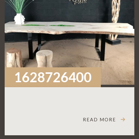
1628726400
READ MORE