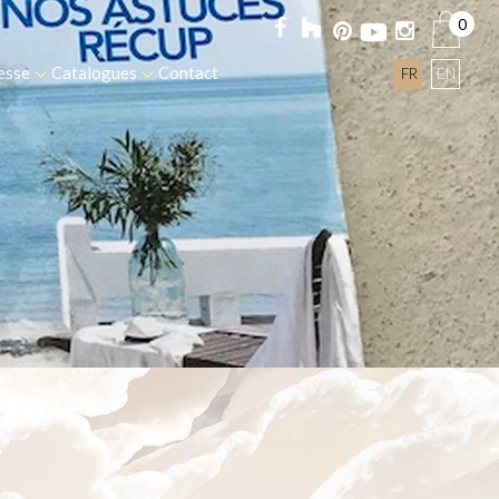
0
esse
Catalogues
Contact
FR
EN