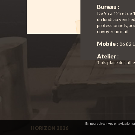
Bureau :
De 9h à 12h et de 
du lundi au vendre
professionnels, pou
envoyer un mail
Mobile :
06 82 1
Atelier :
1 bis place des all
En poursuivant votre navigation su
HORIZON
2026