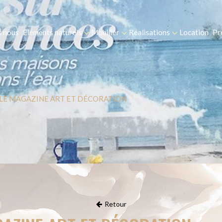
 nous
Eléments naturels
Mobilier
Réalisations
Location
Pr
 LE MAGAZINE ART ET DÉCORATION
Retour