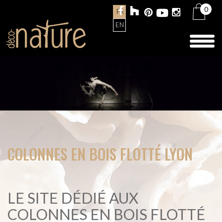
0
FR
EN
Toggl
naviga
COLONNES EN BOIS FLOTTÉ LYON
LE SITE DÉDIÉ AUX
COLONNES EN BOIS FLOTTÉ