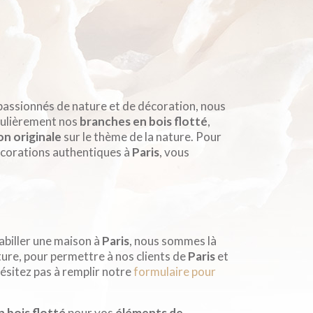
 passionnés de nature et de décoration, nous
culièrement nos
branches en bois flotté
,
n originale
sur le thème de la nature. Pour
corations authentiques à
Paris
, vous
abiller une maison à
Paris
, nous sommes là
ure, pour permettre à nos clients de
Paris
et
ésitez pas à remplir notre
formulaire pour
 bois flotté
pour vos
éléments de