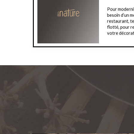
Pour modernis
besoin d’un mo
restaurant, te
flotté, pour 
votre décora