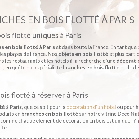
NCHES EN BOIS FLOTTÉ À PARIS
is flotté uniques à Paris
s en bois flotté
à
Paris
et dans toute la France. En tant que
les plages de France. Nos
objets en bois flotté
et plus parti
ns les restaurants et les hôtels à la recherche d'une
décoratio
, en quête d'un spécialiste
branches en bois flotté
et de dé
is flotté à réserver à Paris
tté
à
Paris
, que ce soit pour la
décoration d'un hôtel
ou pour h
oduits en
branches en bois flotté
sur notre vitrine Déco Nat
Et comme chaque élément de décoration en bois est unique, n'h
ite.
 disposition pour plus de renseignements sur nos
branches en