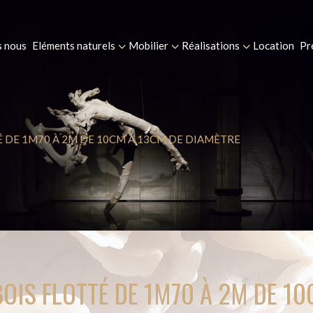
 nous
Eléments naturels
Mobilier
Réalisations
Location
Pr
É DE 1M70 À 2M DE 10CM À 13CM DE DIAMÈTRE
OIS FLOTTÉ DE 1M70 À 2M DE 1