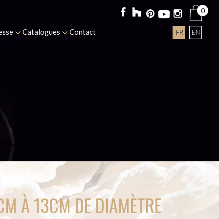
0
esse
Catalogues
Contact
FR
EN
0CM À 13CM DE DIAMÈTRE