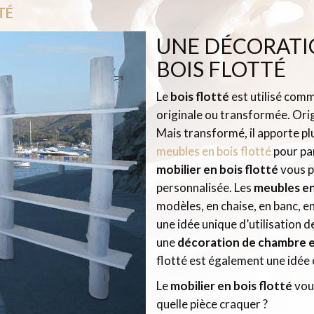
TÉ
UNE DÉCORATI
BOIS FLOTTÉ
Le
bois flotté
est utilisé com
originale ou transformée. Origi
Mais transformé, il apporte pl
meubles en bois flotté
pour pa
mobilier en bois flotté
vous p
personnalisée. Les
meubles en
modèles, en chaise, en banc, en
une idée unique d’utilisation
une
décoration de chambre e
flotté est également une idée 
Le
mobilier en bois flotté
vous
quelle pièce craquer ?