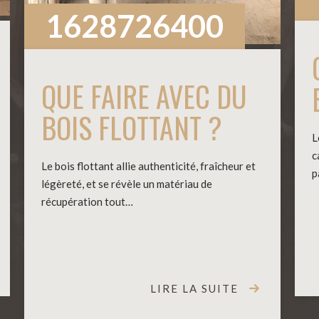
1628726400
QUE FAIRE AVEC DU
BOIS FLOTTANT ?
L
c
Le bois flottant allie authenticité, fraîcheur et
p
légèreté, et se révèle un matériau de
récupération tout…
LIRE LA SUITE