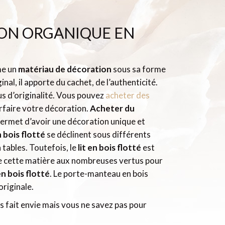
ON ORGANIQUE EN
me un
matériau de décoration
sous sa forme
nal, il apporte du cachet, de l’authenticité.
us d’originalité. Vous pouvez
acheter des
rfaire votre décoration.
Acheter du
ermet d’avoir une décoration unique et
 bois flotté
se déclinent sous différents
 tables. Toutefois, le
lit en bois flotté
est
 de cette matière aux nombreuses vertus pour
n bois flotté
. Le porte-manteau en bois
originale.
 fait envie mais vous ne savez pas pour