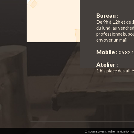
Bureau :
De 9h à 12h et de 
du lundi au vendre
professionnels, pou
envoyer un mail
Mobile :
06 82 1
Atelier :
1 bis place des all
En poursuivant votre navigation su