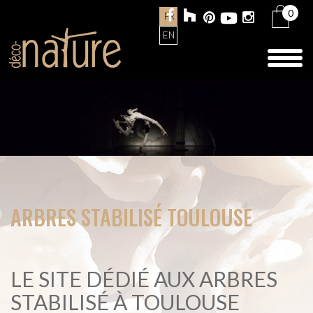
0
FR
EN
Toggl
naviga
ARBRES STABILISÉ TOULOUSE
LE SITE DÉDIÉ AUX ARBRES
STABILISÉ À TOULOUSE