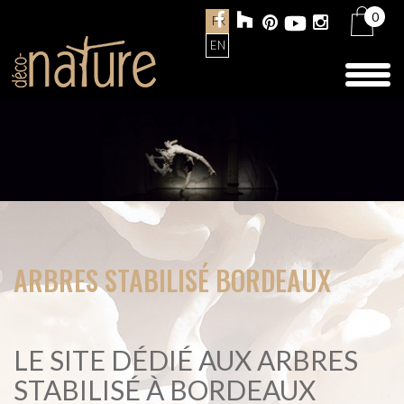
0
FR
EN
Toggl
naviga
ARBRES STABILISÉ BORDEAUX
LE SITE DÉDIÉ AUX ARBRES
STABILISÉ À BORDEAUX